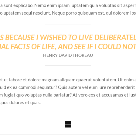
cta sunt explicabo. Nemo enim ipsam luptatem quia voluptas sit asperna
oluptatem sequi nesciunt. Neque porro quisquam est, qui dolorem ips
 BECAUSE I WISHED TO LIVE DELIBERATEL
AL FACTS OF LIFE, AND SEE IF I COULD NO
HENRY DAVID THOREAU
t ut labore et dolore magnam aliquam quaerat voluptatem. Ut enim 
liquid ex ea commodi sequatur? Quis autem vel eum iure reprehenderit q
m fugiat quo voluptas nulla pariatur? At vero eos et accusamus et ius
quos dolores et quas.