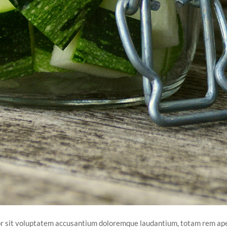
ror sit voluptatem accusantium doloremque laudantium, totam rem ape