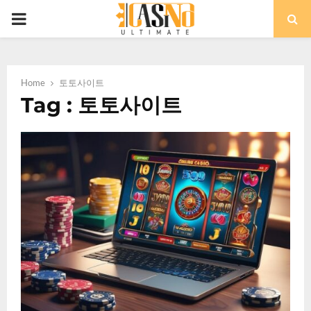
PRIMARY
MENU
Home
토토사이트
Tag : 토토사이트