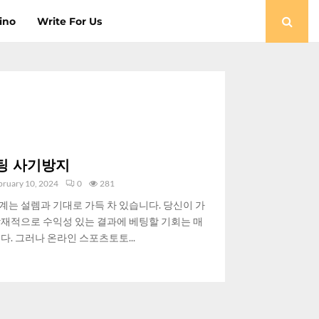
ino
Write For Us
팅 사기방지
bruary 10, 2024
0
281
는 설렘과 기대로 가득 차 있습니다. 당신이 가
잠재적으로 수익성 있는 결과에 베팅할 기회는 매
다. 그러나 온라인 스포츠토토...