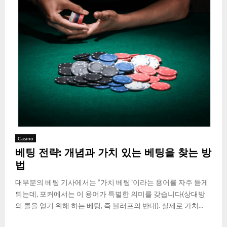
Casino
베팅 전략: 개념과 가치 있는 베팅을 찾는 방
법
대부분의 베팅 기사에서는 “가치 베팅”이라는 용어를 자주 듣게
되는데, 포커에서는 이 용어가 특별한 의미를 갖습니다(상대방
의 콜을 얻기 위해 하는 베팅, 즉 블러프의 반대). 실제로 가치...