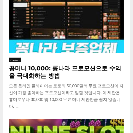
Casino
꽁머니 10,000: 콩나라 프로모션으로 수익
을 극대화하는 방법
모든 온라인 플레이어는 토토의 50,000달러 무료 프로모션이 자
신이 가장 좋아하는 프로모션이라고 말할 것입니다. 이 제안은
흥미로우나 30,000 및 10,000 무료 머니 제안만큼 쉽지 않습니
다. ...