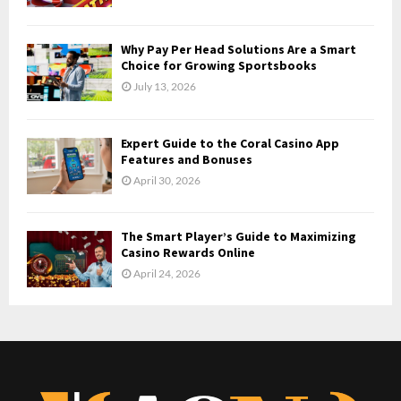
Why Pay Per Head Solutions Are a Smart
Choice for Growing Sportsbooks
July 13, 2026
Expert Guide to the Coral Casino App
Features and Bonuses
April 30, 2026
The Smart Player’s Guide to Maximizing
Casino Rewards Online
April 24, 2026