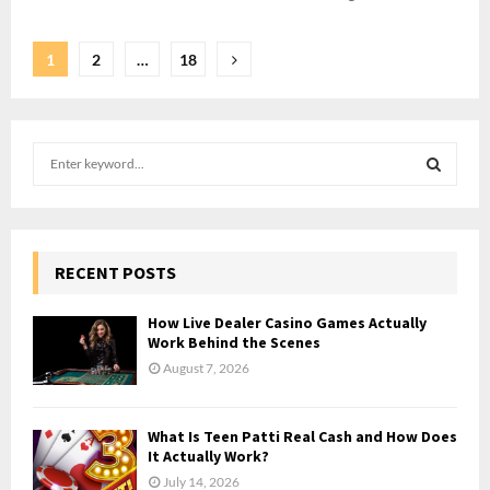
Posts
1
2
…
18
pagination
S
e
a
S
r
c
E
h
RECENT POSTS
f
A
o
How Live Dealer Casino Games Actually
r
R
Work Behind the Scenes
:
August 7, 2026
C
H
What Is Teen Patti Real Cash and How Does
It Actually Work?
July 14, 2026