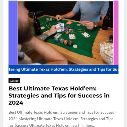
Casino
Best Ultimate Texas Hold’em:
Strategies and Tips for Success in
2024
Best Ultimate Texas Hold’em: Strategies and Tips for Success
2024 Mastering Ultimate Texas Hold’em: Strategies and Tips
for Success Ultimate Texas Hold’em is a thrilling...