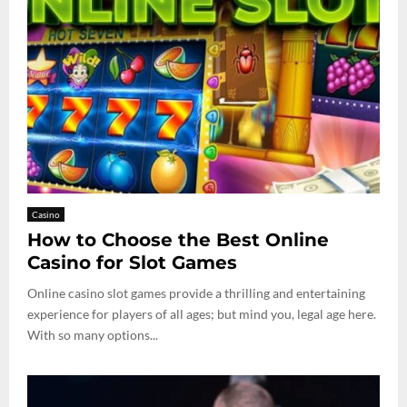
Casino
How to Choose the Best Online
Casino for Slot Games
Online casino slot games provide a thrilling and entertaining
experience for players of all ages; but mind you, legal age here.
With so many options...