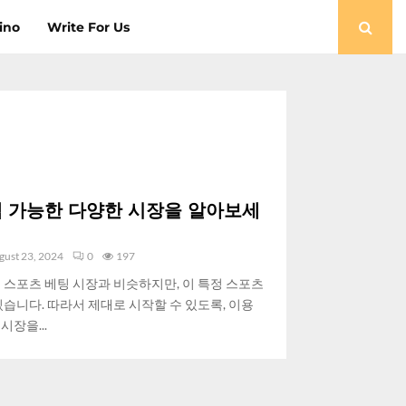
ino
Write For Us
택 가능한 다양한 시장을 알아보세
gust 23, 2024
0
197
 스포츠 베팅 시장과 비슷하지만, 이 특정 스포츠
있습니다. 따라서 제대로 시작할 수 있도록, 이용
시장을...