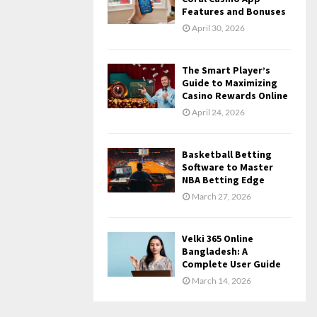
Features and Bonuses
April 30, 2026
The Smart Player’s
Guide to Maximizing
Casino Rewards Online
April 24, 2026
Basketball Betting
Software to Master
NBA Betting Edge
March 27, 2026
Velki 365 Online
Bangladesh: A
Complete User Guide
March 14, 2026